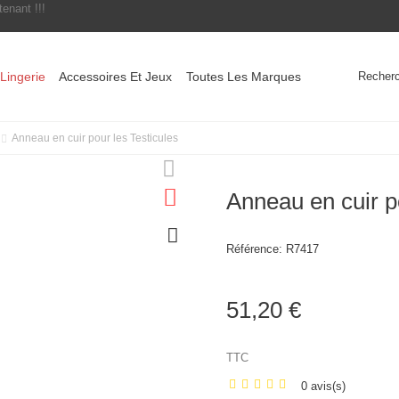
enant !!!
Recher
Lingerie
Accessoires Et Jeux
Toutes Les Marques
Anneau en cuir pour les Testicules
Anneau en cuir p
Référence:
R7417
51,20 €
TTC
0 avis(s)