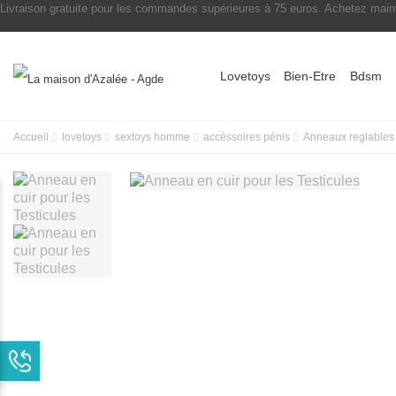
Livraison gratuite pour les commandes supérieures à 75 euros. Achetez maint
Lovetoys
Bien-Etre
Bdsm
Accueil
lovetoys
sextoys homme
accéssoires pénis
Anneaux reglables