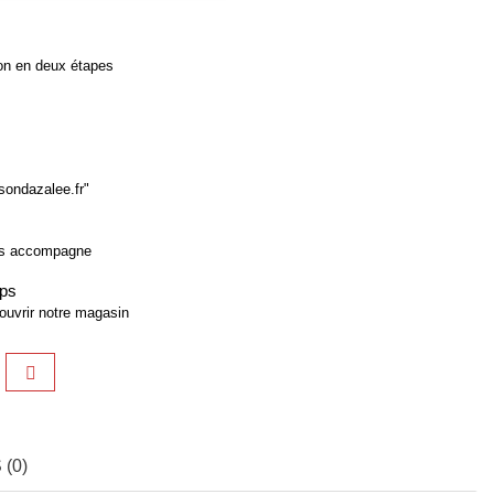
ion en deux étapes
sondazalee.fr"
us accompagne
aps
ouvrir notre magasin
(0)