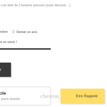
en cuir doté de 2 boutons pression (suite dessous…)
estion
Donner un avis
e en stock !
k
r
cile
chevron_right
Etre Rappelé
 jours ouvrés