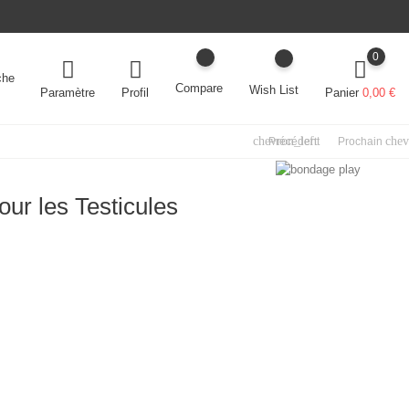
0
che
Compare
Wish List
Paramètre
Panier
0,00 €
Profil
chevron_left
chev
Précédent
Prochain
our les Testicules