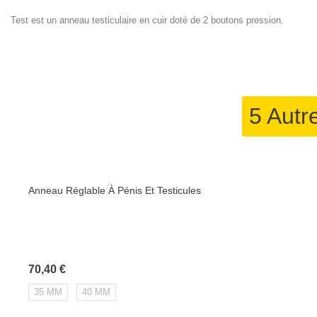
Test est un anneau testiculaire en cuir doté de 2 boutons pression.
5 Autr
Anneau Réglable À Pénis Et Testicules
Prix
70,40 €
35 MM
40 MM