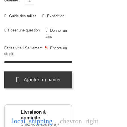
Quantité :
Guide des tailles
Expédition
Poser une question
Donner un
avis
5
Faites vite ! Seulement
Encore en
stock !
Ajouter au panier
Livraison à
domicile
local_shipping
chevron_right
Chez vous sous 3 à 7