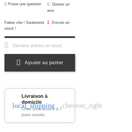
Poser une question
Donner un
avis
1
Faites vite ! Seulement
Encore en
stock !

Derniers articles en stock
Ajouter au panier
Livraison à
domicile
local_shipping
chevron_right
Chez vous sous 3 à 7
jours ouvrés