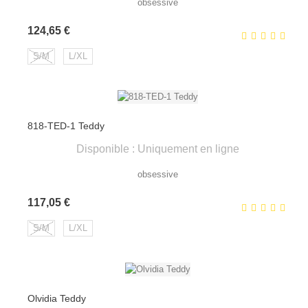
obsessive
Prix
124,65 €
S/M
L/XL
818-TED-1 Teddy
Disponible : Uniquement en ligne
obsessive
Prix
117,05 €
S/M
L/XL
Olvidia Teddy