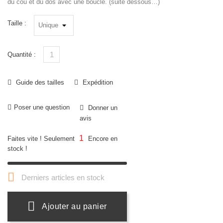
du cou et du dos avec une boucle. (suite dessous…)
Taille :
Quantité :
Guide des tailles
Expédition
Poser une question
Donner un
avis
1
Faites vite ! Seulement
Encore en
stock !

Derniers articles en stock
Ajouter au panier