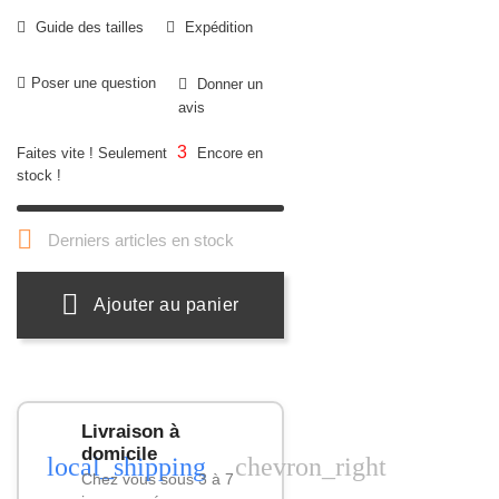
Guide des tailles
Expédition
Poser une question
Donner un
avis
3
Faites vite ! Seulement
Encore en
stock !

Derniers articles en stock
Ajouter au panier
Livraison à
domicile
local_shipping
chevron_right
Chez vous sous 3 à 7