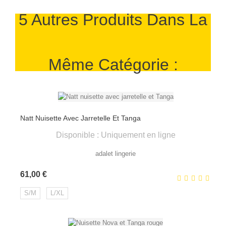
5 Autres Produits Dans La
Même Catégorie :
Natt Nuisette Avec Jarretelle Et Tanga
Disponible : Uniquement en ligne
adalet lingerie
Prix
61,00 €
S/M
L/XL