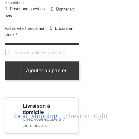
Expédition
Poser une question
Donner un
avis
1
Faites vite ! Seulement
Encore en
stock !

Derniers articles en stock
Ajouter au panier
Livraison à
domicile
local_shipping
chevron_right
Chez vous sous 3 à 7
jours ouvrés