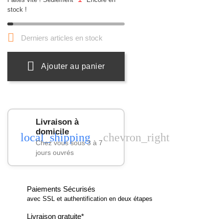
stock !

Derniers articles en stock
Ajouter au panier
Livraison à
domicile
local_shipping
chevron_right
Chez vous sous 3 à 7
jours ouvrés
Paiements Sécurisés
avec SSL et authentification en deux étapes
Livraison gratuite*