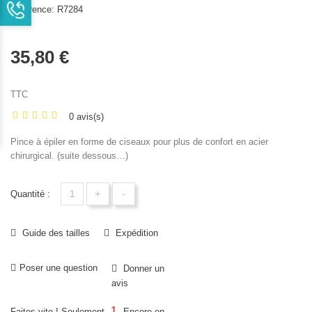
Référence:
R7284
35,80 €
TTC
0 avis(s)
Pince à épiler en forme de ciseaux pour plus de confort en acier
chirurgical. (suite dessous…)
+
-
Quantité :
Guide des tailles
Expédition
Poser une question
Donner un
avis
1
Faites vite ! Seulement
Encore en