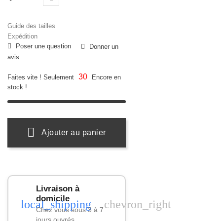
Guide des tailles
Expédition
Poser une question
Donner un
avis
30
Faites vite ! Seulement
Encore en
stock !
Ajouter au panier
Livraison à
domicile
local_shipping
chevron_right
Chez vous sous 3 à 7
jours ouvrés