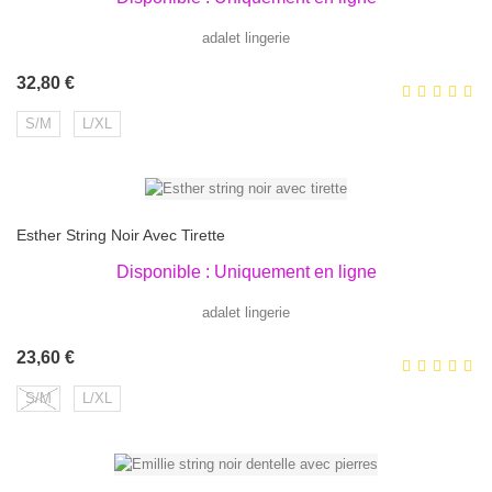
adalet lingerie
Prix
32,80 €
S/M
L/XL
Esther String Noir Avec Tirette
Disponible : Uniquement en ligne
adalet lingerie
Prix
23,60 €
S/M
L/XL