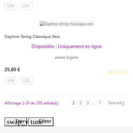
S/M
L/XL
Daphne String Classique Noir
Disponible : Uniquement en ligne
adalet lingerie
Prix
25,80 €
S/M
L/XL
Suivant
Affichage 1-16 de 103 article(s)
1
2
3
…
7

swap_vert
tune
Trier
Filtrer