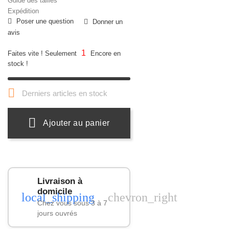
Guide des tailles
Expédition
Poser une question
Donner un
avis
1
Faites vite ! Seulement
Encore en
stock !

Derniers articles en stock
Ajouter au panier
Livraison à
domicile
local_shipping
chevron_right
Chez vous sous 3 à 7
jours ouvrés