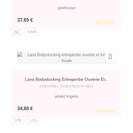
penthouse
Prix
37,65 €
XL
S/M/L
Lana Bodystocking Entrejambe Ouverte Et...
Disponible : Uniquement en ligne
adalet lingerie
Prix
34,60 €
S/M
L/XL