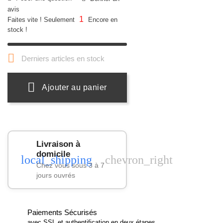
avis
1
Faites vite ! Seulement
Encore en
stock !

Derniers articles en stock
Ajouter au panier
Livraison à
domicile
local_shipping
chevron_right
Chez vous sous 3 à 7
jours ouvrés
Paiements Sécurisés
avec SSL et authentification en deux étapes