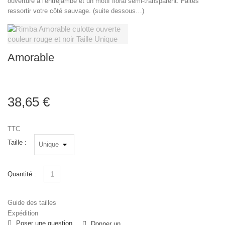
ouverture à l'entrejambe et un motif floral semi-transparent. Faites
ressortir votre côté sauvage. (suite dessous…)
Amorable
38,65 €
TTC
Taille :
Quantité :
Guide des tailles
Expédition
Poser une question
Donner un