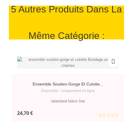
5 Autres Produits Dans La
Même Catégorie :
Ensemble Soutien-Gorge Et Culotte...
Disponible : Uniquement en ligne
latetobed bdsm line
Prix
24,70 €