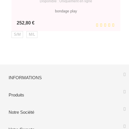
Disponible : Uniquement en ligne
bondage play
Prix
252,80 €
S/M
M/L
INFORMATIONS
Produits
Notre Société