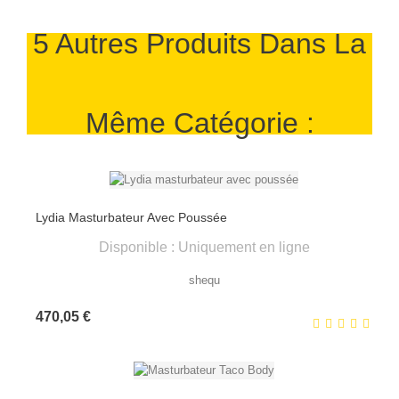
5 Autres Produits Dans La
Même Catégorie :
Lydia Masturbateur Avec Poussée
Disponible : Uniquement en ligne
shequ
Prix
470,05 €