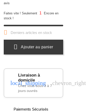
avis
1
Faites vite ! Seulement
Encore en
stock !

Derniers articles en stock
Ajouter au panier
Livraison à
domicile
local_shipping
chevron_right
Chez vous sous 3 à 7
jours ouvrés
Paiements Sécurisés