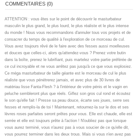
COMMENTAIRES (0)
ATTENTION : vous êtes sur le point de découvrir le masturbateur
masculin le plus grand, le plus lourd, le plus réaliste et le plus intense
du monde ! Nous vous recommandons d'annuler tous vos projets et de
consacrer du temps de qualité à l'exploration de ce morceau de cul.
Vous avez toujours rêvé de le faire avec des fesses aussi moelleuses
et douces que celles-ci, alors qu'attendez-vous ? Prenez votre butin
dans la boîte, prenez le lubrifiant, puis martelez votre partie préférée de
ce cul incroyable et ne vous arrêtez pas jusqu'à ce que vous explosiez.
Ce méga masturbateur de taille géante est le morceau de cul le plus
réaliste que vous pénétrerez jamais, et avec plus de 30 livres de
matériau lisse Fanta-Flesh ? à l'intérieur de votre pénis et le vagin en
peluche sembleront plus que réels. Giflez son gros cul rond et écoutez
le son qu'elle fait ! Presse sa peau douce, écarte ses joues, serre ses
fesses et remplis-la de toi ! Maintenant, retournez-la sur le dos et ses
lèvres roses parfaites seront prêtes pour vous. Elle est chaude, elle est
serrée et elle est toujours prête à l'action ! N'oubliez pas que lorsque
vous aurez terminé, vous n'aurez pas à vous soucier de ce qu'elle dit,
vous pourrez terminer dans les deux trous. Mais si vous n'en avez pas