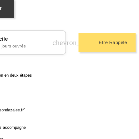
r
cile
chevron_right
Etre Rappelé
 jours ouvrés
ion en deux étapes
sondazalee.fr"
us accompagne
aps