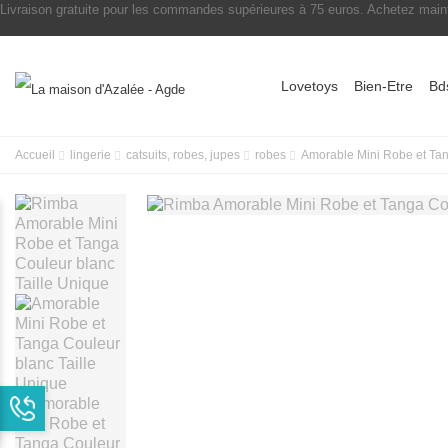
Livraison gratuite pour les commandes supérieures à 75 euros. Achetez maint
Lovetoys
Bien-Etre
Bd
Accueil
lingerie
catsuits, robes, jupes
robes
Amorable Mini Robe et Tan