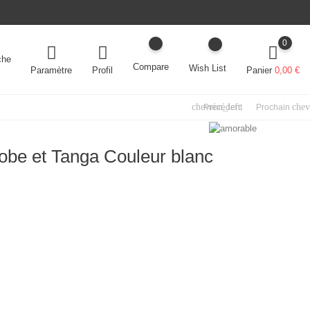
0
che
Compare
Wish List
Paramètre
Panier
0,00 €
Profil
chevron_left
chev
Précédent
Prochain
obe et Tanga Couleur blanc