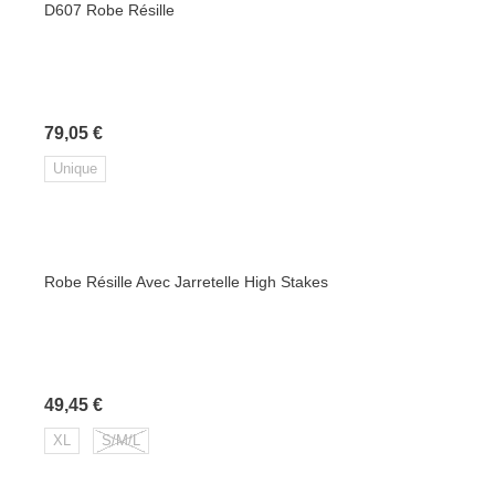
D607 Robe Résille
Prix
79,05 €
Unique
Robe Résille Avec Jarretelle High Stakes
Prix
49,45 €
XL
S/M/L