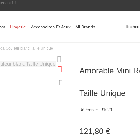
enant !!!
Recher
sm
Lingerie
Accessoires Et Jeux
All Brands
ga Couleur blanc Taille Unique
Amorable Mini R
Taille Unique
Référence:
R1029
121,80 €