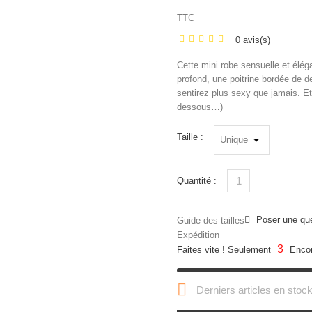
TTC
0 avis(s)
Cette mini robe sensuelle et éléga
profond, une poitrine bordée de d
sentirez plus sexy que jamais. Et 
dessous…)
Taille :
Quantité :
Poser une qu
Guide des tailles
Expédition
3
Faites vite ! Seulement
Encor

Derniers articles en stoc