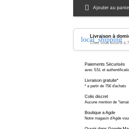
Ajouter au panie
Livraison à domi
local_shipping
Chez vous sous 3 à 7
Paiements Sécurisés
avec SSL et authentificat
Livraison gratuite*
* a partir de 75€ d'achats
Colis discret
Aucune mention de "lamai
Boutique a Agde
Notre magasin d'Agde vo
Ouvrir dans Google M