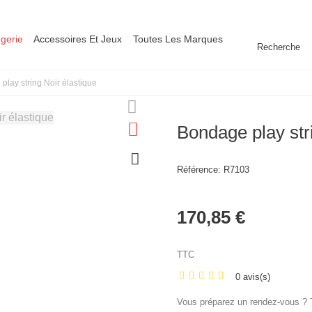
ngerie
Accessoires Et Jeux
Toutes Les Marques
Recherche
play string Noir élastique
Bondage play str
Référence:
R7103
170,85 €
TTC
0 avis(s)
Vous préparez un rendez-vous ? To