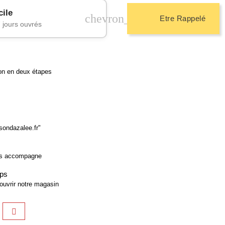
cile
chevron_right
Etre Rappelé
 jours ouvrés
ion en deux étapes
sondazalee.fr"
us accompagne
aps
ouvrir notre magasin