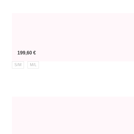
Prix
199,60 €
S/M
M/L