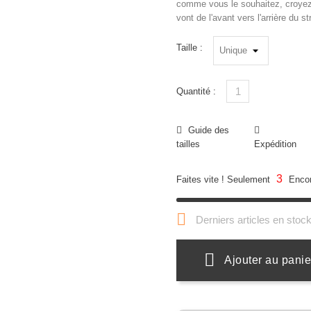
comme vous le souhaitez, croyez-
vont de l'avant vers l'arrière du
Taille :
Quantité :
Guide des
tailles
Expédition
3
Faites vite ! Seulement
Encor

Derniers articles en stoc
Ajouter au panie