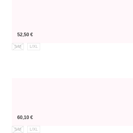
Prix
52,50 €
S/M
L/XL
Prix
60,10 €
S/M
L/XL