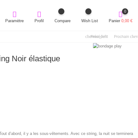
0
Paramètre
Profil
Panier
0,00 €
Compare
Wish List
chevron_left
chev
Précédent
Prochain
ing Noir élastique
ut d’abord, il y a les sous-vêtements. Avec ce string, la nuit se terminera