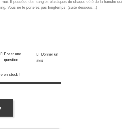
moi. Il possède des sangles élastiques de chaque côté de la hanche qui
 string. Vous ne le porterez pas longtemps. (suite dessous…)
Poser une
Donner un
question
avis
e en stock !
k
r