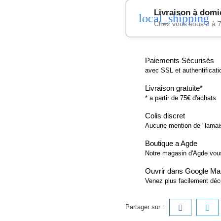
Livraison à domi
local_shipping
Chez vous sous 3 à 7
Paiements Sécurisés
avec SSL et authentificat
Livraison gratuite*
* a partir de 75€ d'achats
Colis discret
Aucune mention de "lamai
Boutique a Agde
Notre magasin d'Agde vo
Ouvrir dans Google M
Venez plus facilement déc
Partager sur :